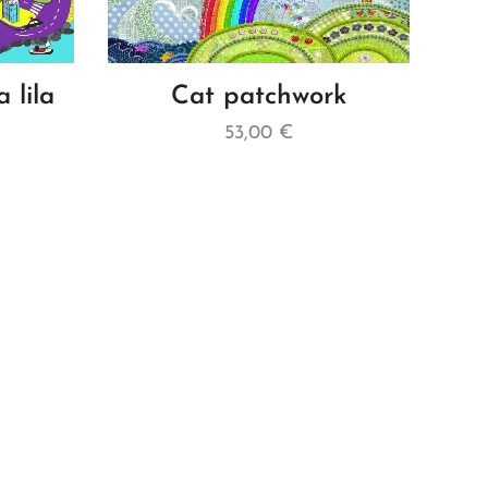
 lila
Cat patchwork
53,00
€