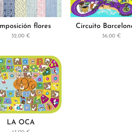
mposición flores
Circuito Barcelona
32,00
€
36,00
€
LA OCA