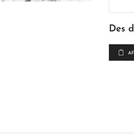
Des 
AF