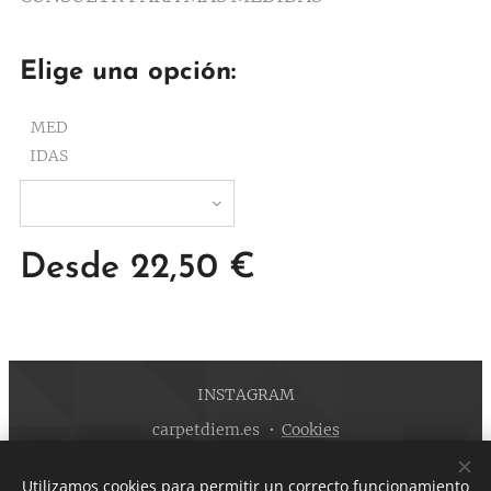
Elige una opción:
MED
IDAS
Desde
22,50
€
INSTAGRAM
carpetdiem.es
Cookies
Idiomas
Utilizamos cookies para permitir un correcto funcionamiento