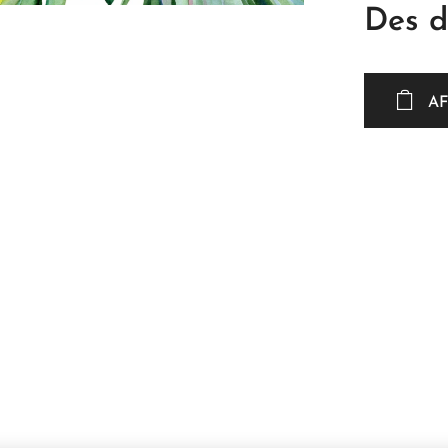
Des 
AF