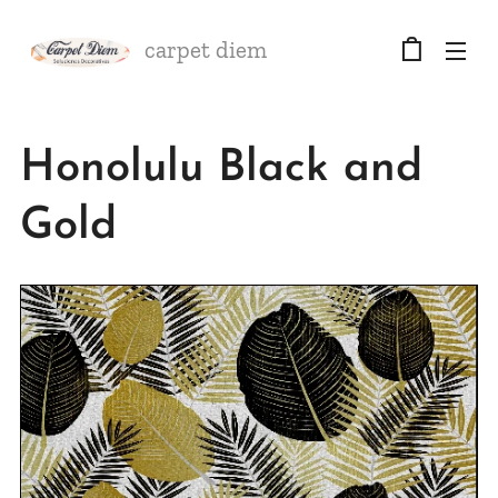
carpet diem
Honolulu Black and
Gold