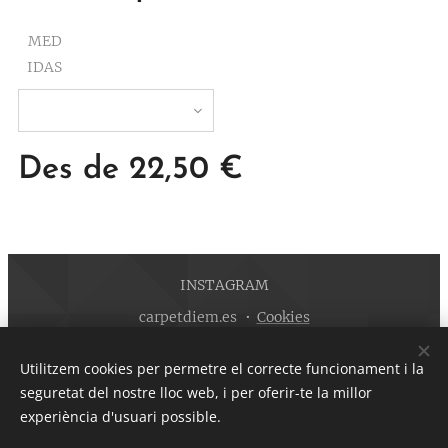
MED
IDAS
Des de
22,50
€
INSTAGRAM
carpetdiem.es
Cookies
Llengües
Utilitzem cookies per permetre el correcte funcionament i la
Español
Català
seguretat del nostre lloc web, i per oferir-te la millor
experiència d'usuari possible.