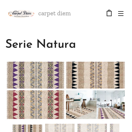
carpet diem
Serie Natura
NATURA VIOLETA
NATURA ROJO
NATURA